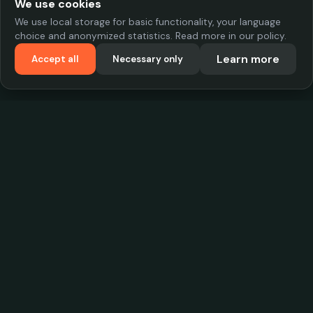
We use cookies
We use local storage for basic functionality, your language
choice and anonymized statistics. Read more in our policy.
Learn more
Accept all
Necessary only
VadKostarÖlen.se
Sweden's largest beer-price database. Find the best prices on
your favorite drink, compare bars and save money.
Contact
contact.cityscope@gmail.com