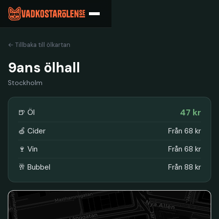
← Tillbaka till ölkartan
9ans ölhall
Stockholm
47 kr
🍺 Öl
🍏 Cider
Från 68 kr
🍷 Vin
Från 68 kr
🥂 Bubbel
Från 88 kr