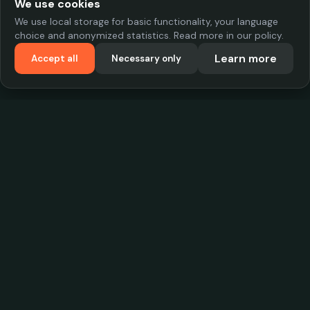
We use cookies
We use local storage for basic functionality, your language
choice and anonymized statistics. Read more in our policy.
Learn more
Accept all
Necessary only
VadKostarÖlen.se
Sweden's largest beer-price database. Find the best prices on
your favorite drink, compare bars and save money.
Contact
contact.cityscope@gmail.com