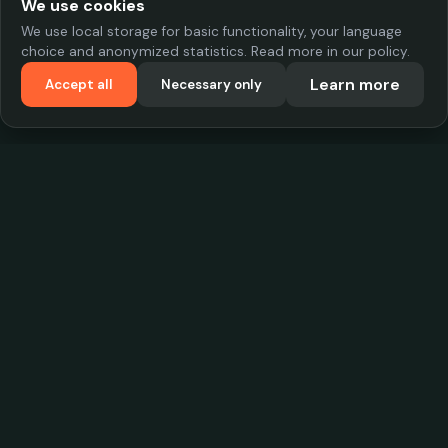
We use cookies
We use local storage for basic functionality, your language
choice and anonymized statistics. Read more in our policy.
Learn more
Accept all
Necessary only
VadKostarÖlen.se
Sweden's largest beer-price database. Find the best prices on
your favorite drink, compare bars and save money.
Contact
contact.cityscope@gmail.com