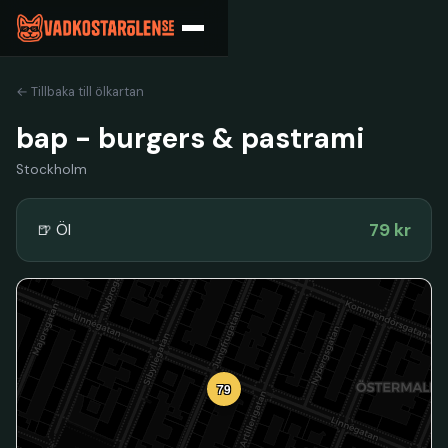
← Tillbaka till ölkartan
bap - burgers & pastrami
Stockholm
79 kr
🍺 Öl
79