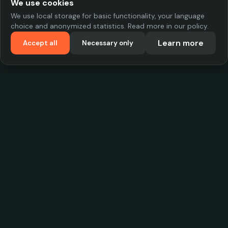
We use cookies
We use local storage for basic functionality, your language
choice and anonymized statistics. Read more in our policy.
Learn more
Accept all
Necessary only
VadKostarÖlen.se
Sweden's largest beer-price database. Find the best prices on
your favorite drink, compare bars and save money.
Contact
contact.cityscope@gmail.com