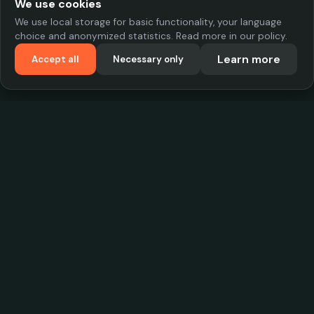
We use cookies
We use local storage for basic functionality, your language
choice and anonymized statistics. Read more in our policy.
Learn more
Accept all
Necessary only
VadKostarÖlen.se
Sweden's largest beer-price database. Find the best prices on
your favorite drink, compare bars and save money.
Contact
contact.cityscope@gmail.com