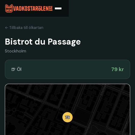
← Tillbaka till ölkartan
Bistrot du Passage
Stockholm
79 kr
🍺 Öl
79