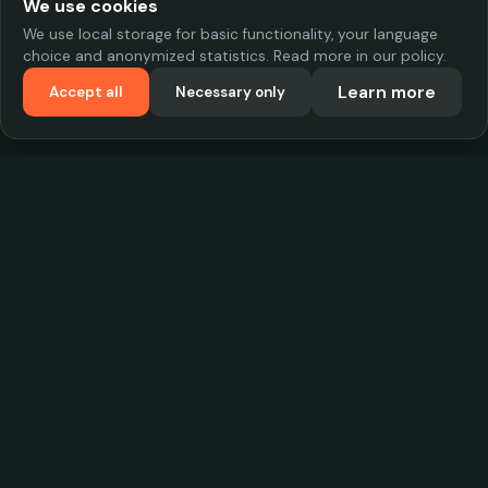
We use cookies
We use local storage for basic functionality, your language
choice and anonymized statistics. Read more in our policy.
Learn more
Accept all
Necessary only
VadKostarÖlen.se
Sweden's largest beer-price database. Find the best prices on
your favorite drink, compare bars and save money.
Contact
contact.cityscope@gmail.com