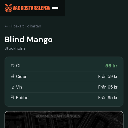
← Tillbaka till ölkartan
Blind Mango
Stockholm
59 kr
🍺 Öl
🍏 Cider
Från 59 kr
🍷 Vin
Från 65 kr
🥂 Bubbel
Från 95 kr