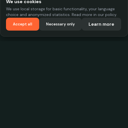
We use cookies
We use local storage for basic functionality, your language
choice and anonymized statistics. Read more in our policy.
Learn more
Accept all
Necessary only
VadKostarÖlen.se
Sweden's largest beer-price database. Find the best prices on
your favorite drink, compare bars and save money.
Contact
contact.cityscope@gmail.com