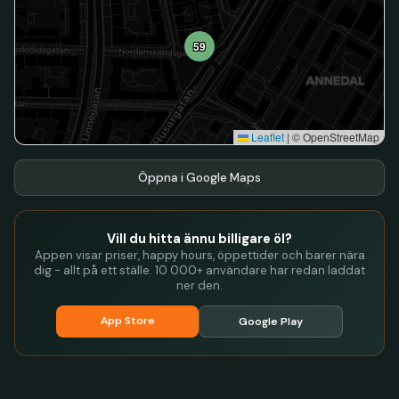
59
Leaflet
|
© OpenStreetMap
Öppna i Google Maps
Vill du hitta ännu billigare öl?
Appen visar priser, happy hours, öppettider och barer nära
dig - allt på ett ställe. 10 000+ användare har redan laddat
ner den.
App Store
Google Play