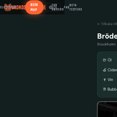
BEER
FOR
BETA
EN
ICLES
ABOUT
FAQ
MAP
OWNERS
TESTERS
← Tillbaka til
Bröd
Stockholm
🍺 Öl
🍏 Cide
🍷 Vin
🥂 Bubb