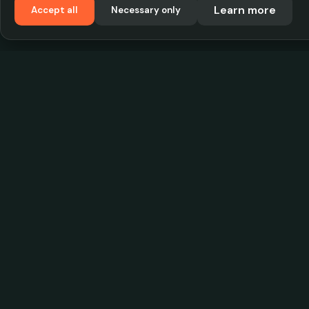
Learn more
Accept all
Necessary only
VadKostarÖlen.se
Sweden's largest beer-price database. Find the
best prices on your favorite drink, compare bars
and save money.
© 2026 CityScope Handelsbolag. All rights reserv