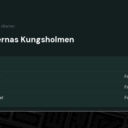
l ölkartan
ernas Kungsholmen
r
F
F
el
F