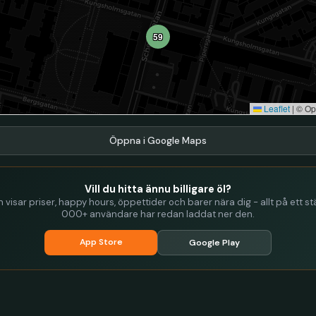
59
Leaflet
|
© Op
Öppna i Google Maps
Vill du hitta ännu billigare öl?
visar priser, happy hours, öppettider och barer nära dig - allt på ett stä
000+ användare har redan laddat ner den.
App Store
Google Play