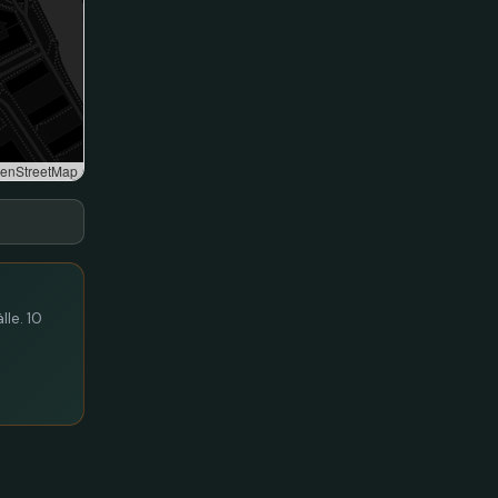
enStreetMap
lle. 10