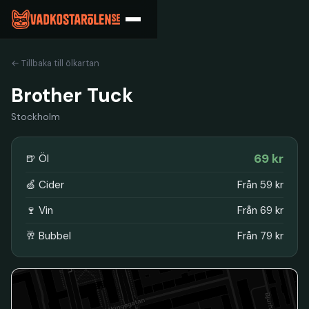
← Tillbaka till ölkartan
Brother Tuck
Stockholm
69 kr
🍺 Öl
🍏 Cider
Från 59 kr
🍷 Vin
Från 69 kr
🥂 Bubbel
Från 79 kr