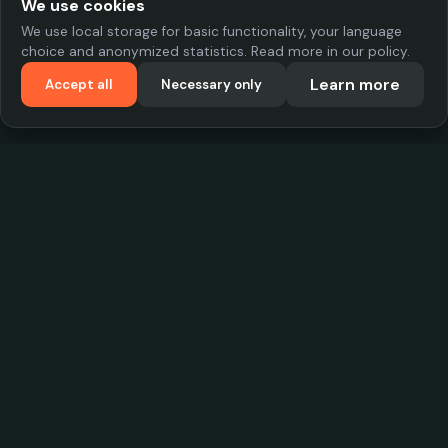
We use cookies
We use local storage for basic functionality, your language
choice and anonymized statistics. Read more in our policy.
Learn more
Accept all
Necessary only
VadKostarÖlen.se
Sweden's largest beer-price database. Find the best prices on
your favorite drink, compare bars and save money.
Contact
contact.cityscope@gmail.com