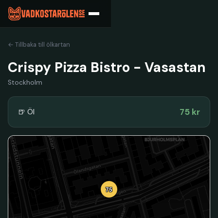
← Tillbaka till ölkartan
Crispy Pizza Bistro - Vasastan
Stockholm
75 kr
🍺 Öl
75