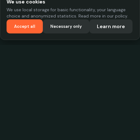
We use cookies
We use local storage for basic functionality, your language
choice and anonymized statistics. Read more in our policy.
Learn more
Accept all
Necessary only
VadKostarÖlen.se
Sweden's largest beer-price database. Find the best prices on
your favorite drink, compare bars and save money.
Contact
contact.cityscope@gmail.com