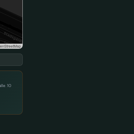
enStreetMap
lle. 10