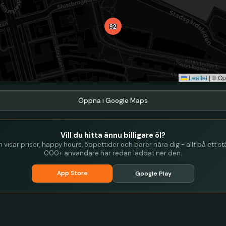
92
Leaflet
|
© Op
Öppna i Google Maps
Vill du hitta ännu billigare öl?
visar priser, happy hours, öppettider och barer nära dig - allt på ett stä
000+ användare har redan laddat ner den.
App Store
Google Play