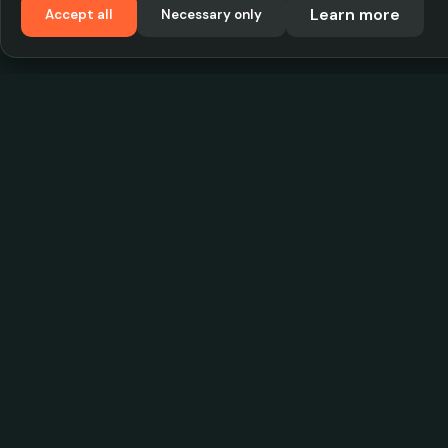
Learn more
Accept all
Necessary only
VadKostarÖlen.se
Sweden's largest beer-price database. Find the
best prices on your favorite drink, compare bars
and save money.
© 2026 CityScope Handelsbolag. All rights reserv