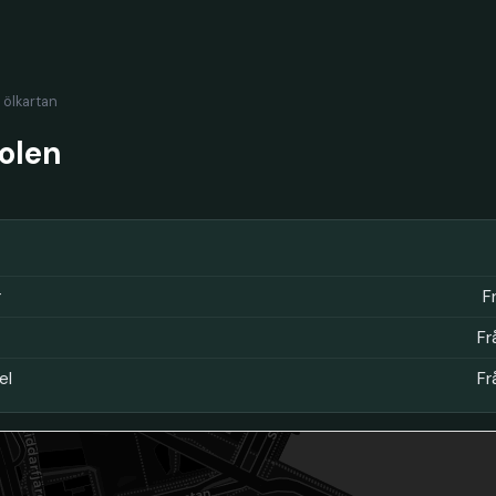
l ölkartan
olen
r
F
Fr
el
Fr