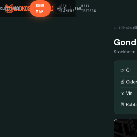
BEER
FOR
BETA
EN
ICLES
ABOUT
FAQ
MAP
OWNERS
TESTERS
← Tillbaka til
Gond
Stockholm
🍺 Öl
🍏 Cide
🍷 Vin
🥂 Bubb