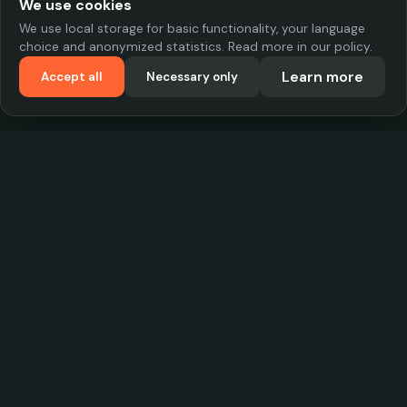
We use cookies
We use local storage for basic functionality, your language
choice and anonymized statistics. Read more in our policy.
Learn more
Accept all
Necessary only
VadKostarÖlen.se
Sweden's largest beer-price database. Find the best prices on
your favorite drink, compare bars and save money.
Contact
contact.cityscope@gmail.com