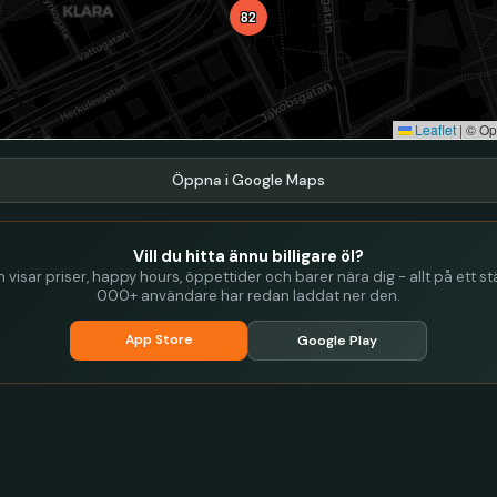
82
Leaflet
|
© Op
Öppna i Google Maps
Vill du hitta ännu billigare öl?
visar priser, happy hours, öppettider och barer nära dig - allt på ett stä
000+ användare har redan laddat ner den.
App Store
Google Play