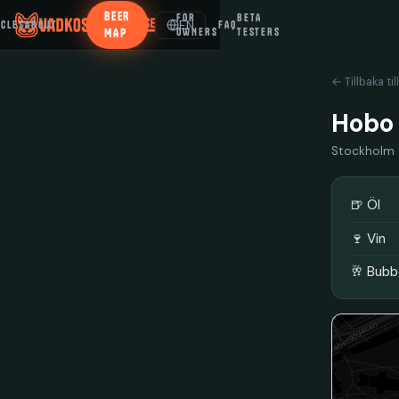
BEER
FOR
BETA
EN
ICLES
ABOUT
FAQ
MAP
OWNERS
TESTERS
← Tillbaka til
Hobo
Stockholm
🍺 Öl
🍷 Vin
🥂 Bubb