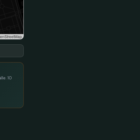
enStreetMap
lle. 10