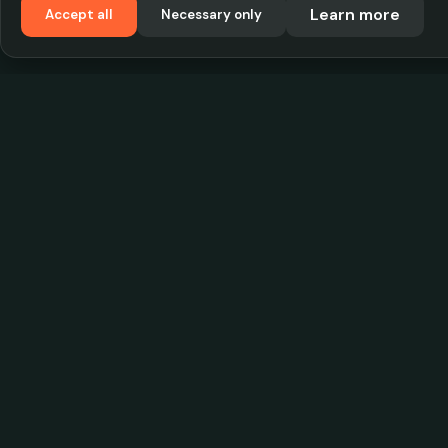
Learn more
Accept all
Necessary only
VadKostarÖlen.se
Sweden's largest beer-price database. Find the
best prices on your favorite drink, compare bars
and save money.
© 2026 CityScope Handelsbolag. All rights reserv