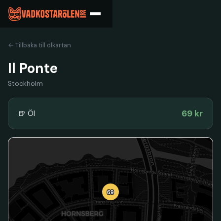
← Tillbaka till ölkartan
Il Ponte
Stockholm
69 kr
🍺 Öl
69