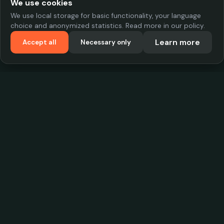
We use cookies
We use local storage for basic functionality, your language
choice and anonymized statistics. Read more in our policy.
Learn more
Accept all
Necessary only
VadKostarÖlen.se
Sweden's largest beer-price database. Find the best prices on
your favorite drink, compare bars and save money.
Contact
contact.cityscope@gmail.com