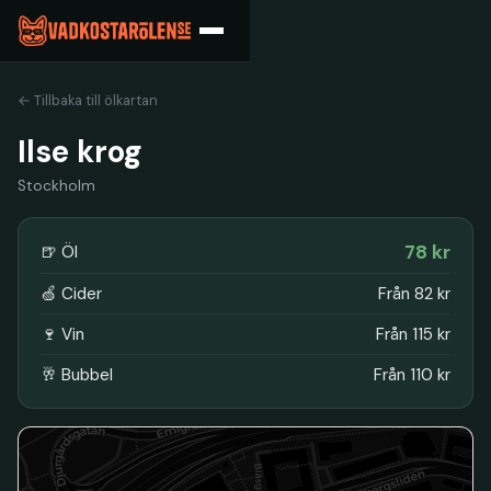
← Tillbaka till ölkartan
Ilse krog
Stockholm
78 kr
🍺 Öl
🍏 Cider
Från 82 kr
🍷 Vin
Från 115 kr
🥂 Bubbel
Från 110 kr