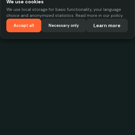
We use cookies
We use local storage for basic functionality, your language
choice and anonymized statistics. Read more in our policy.
Learn more
Accept all
Necessary only
VadKostarÖlen.se
Sweden's largest beer-price database. Find the best prices on
your favorite drink, compare bars and save money.
Contact
contact.cityscope@gmail.com