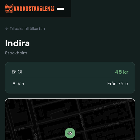
← Tillbaka till ölkartan
Indira
Stockholm
45 kr
🍺 Öl
🍷 Vin
Från 75 kr
45