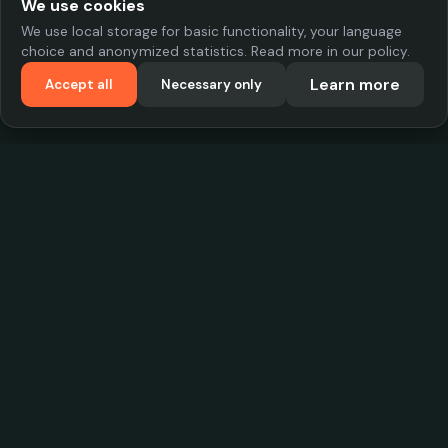
We use cookies
We use local storage for basic functionality, your language
choice and anonymized statistics. Read more in our policy.
Learn more
Accept all
Necessary only
VadKostarÖlen.se
Sweden's largest beer-price database. Find the best prices on
your favorite drink, compare bars and save money.
Contact
contact.cityscope@gmail.com