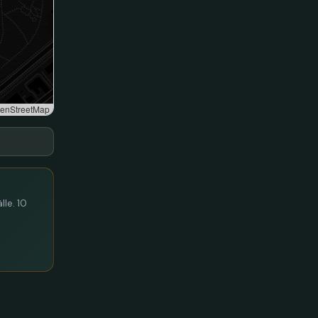
enStreetMap
lle. 10