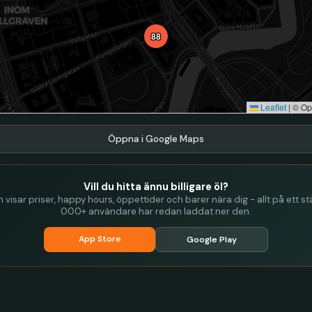
88
Leaflet
|
© Op
Öppna i Google Maps
Vill du hitta ännu billigare öl?
visar priser, happy hours, öppettider och barer nära dig - allt på ett stä
000+ användare har redan laddat ner den.
App Store
Google Play