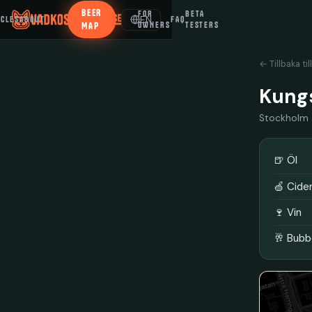
BEER
FOR
BETA
EN
ICLES
ABOUT
FAQ
MAP
OWNERS
TESTERS
← Tillbaka til
Kung
Stockholm
🍺 Öl
🍏 Cide
🍷 Vin
🥂 Bubb