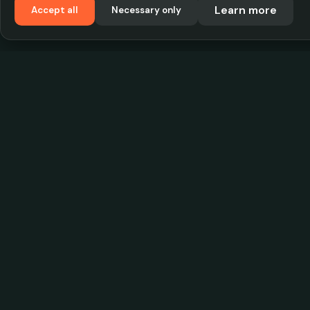
Learn more
Accept all
Necessary only
VadKostarÖlen.se
Sweden's largest beer-price database. Find the
best prices on your favorite drink, compare bars
and save money.
© 2026 CityScope Handelsbolag. All rights reserv