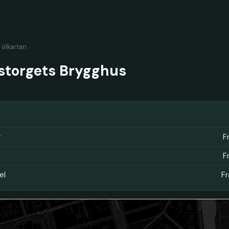
l ölkartan
storgets Brygghus
r
F
F
el
Fr