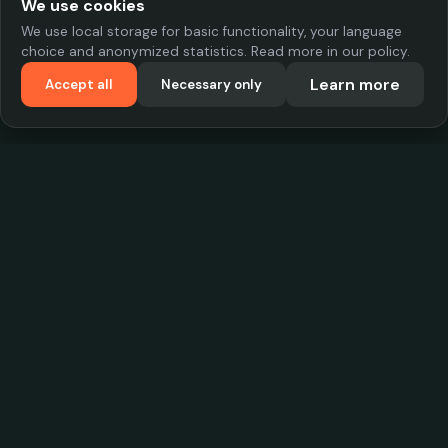
We use cookies
We use local storage for basic functionality, your language
choice and anonymized statistics. Read more in our policy.
Learn more
Accept all
Necessary only
VadKostarÖlen.se
Sweden's largest beer-price database. Find the best prices on
your favorite drink, compare bars and save money.
Contact
contact.cityscope@gmail.com