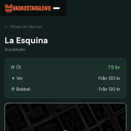
← Tillbaka till ölkartan
La Esquina
Stockholm
75 kr
🍺 Öl
🍷 Vin
Från 130 kr
🥂 Bubbel
Från 120 kr