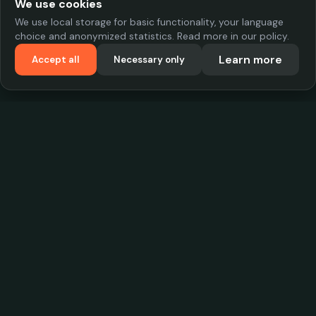
We use cookies
We use local storage for basic functionality, your language
choice and anonymized statistics. Read more in our policy.
Learn more
Accept all
Necessary only
VadKostarÖlen.se
Sweden's largest beer-price database. Find the best prices on
your favorite drink, compare bars and save money.
Contact
contact.cityscope@gmail.com