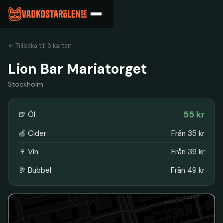
← Tillbaka till ölkartan
Lion Bar Mariatorget
Stockholm
55 kr
🍺 Öl
🍏 Cider
Från 35 kr
🍷 Vin
Från 39 kr
🥂 Bubbel
Från 49 kr