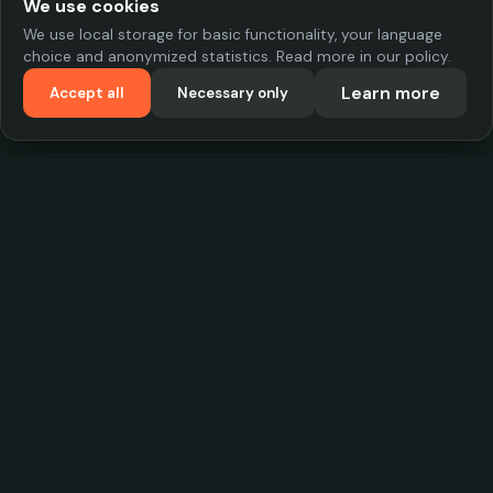
We use cookies
We use local storage for basic functionality, your language
choice and anonymized statistics. Read more in our policy.
Learn more
Accept all
Necessary only
VadKostarÖlen.se
Sweden's largest beer-price database. Find the best prices on
your favorite drink, compare bars and save money.
Contact
contact.cityscope@gmail.com