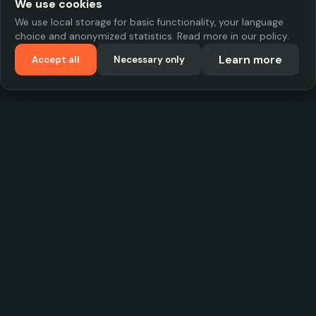
We use cookies
We use local storage for basic functionality, your language
choice and anonymized statistics. Read more in our policy.
Learn more
Accept all
Necessary only
VadKostarÖlen.se
Sweden's largest beer-price database. Find the best prices on
your favorite drink, compare bars and save money.
Contact
contact.cityscope@gmail.com