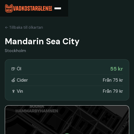
← Tillbaka till ölkartan
Mandarin Sea City
Stockholm
55 kr
🍺 Öl
🍏 Cider
Från 75 kr
🍷 Vin
Från 79 kr