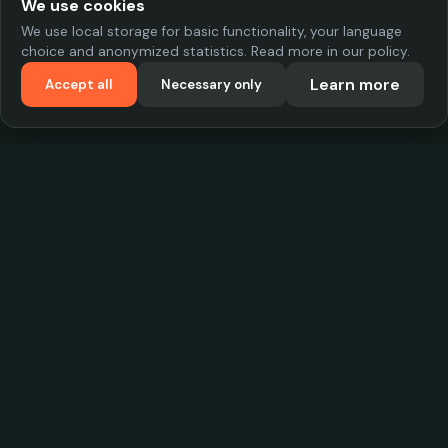
We use cookies
We use local storage for basic functionality, your language
choice and anonymized statistics. Read more in our policy.
Learn more
Accept all
Necessary only
VadKostarÖlen.se
Sweden's largest beer-price database. Find the best prices on
your favorite drink, compare bars and save money.
Contact
contact.cityscope@gmail.com