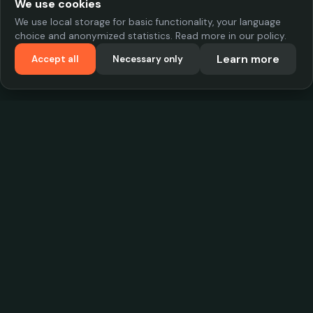
We use cookies
We use local storage for basic functionality, your language
choice and anonymized statistics. Read more in our policy.
Learn more
Accept all
Necessary only
VadKostarÖlen.se
Sweden's largest beer-price database. Find the best prices on
your favorite drink, compare bars and save money.
Contact
contact.cityscope@gmail.com