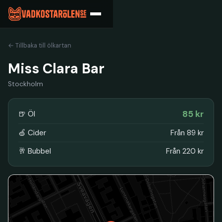
← Tillbaka till ölkartan
Miss Clara Bar
Stockholm
85 kr
🍺 Öl
🍏 Cider
Från 89 kr
🥂 Bubbel
Från 220 kr