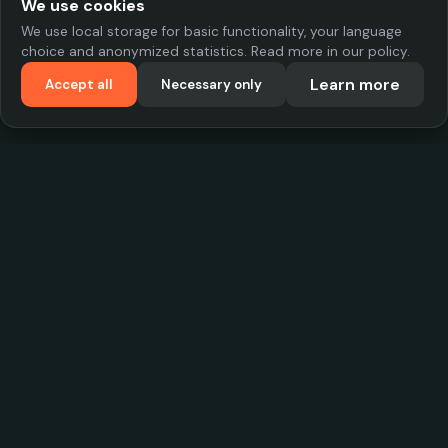
We use cookies
We use local storage for basic functionality, your language
choice and anonymized statistics. Read more in our policy.
Learn more
Accept all
Necessary only
VadKostarÖlen.se
Sweden's largest beer-price database. Find the best prices on
your favorite drink, compare bars and save money.
Contact
contact.cityscope@gmail.com