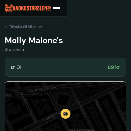
← Tillbaka till ölkartan
Molly Malone's
Stockholm
69 kr
🍺 Öl
69