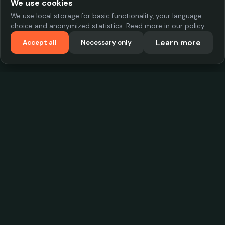
We use cookies
We use local storage for basic functionality, your language
choice and anonymized statistics. Read more in our policy.
Learn more
Accept all
Necessary only
VadKostarÖlen.se
Sweden's largest beer-price database. Find the best prices on
your favorite drink, compare bars and save money.
Contact
contact.cityscope@gmail.com