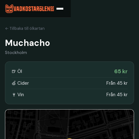
← Tillbaka till ölkartan
Muchacho
Stockholm
65 kr
🍺 Öl
🍏 Cider
Från 45 kr
🍷 Vin
Från 45 kr