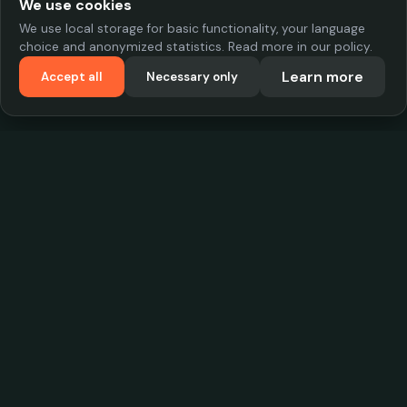
We use cookies
We use local storage for basic functionality, your language
choice and anonymized statistics. Read more in our policy.
Learn more
Accept all
Necessary only
VadKostarÖlen.se
Sweden's largest beer-price database. Find the best prices on
your favorite drink, compare bars and save money.
Contact
contact.cityscope@gmail.com