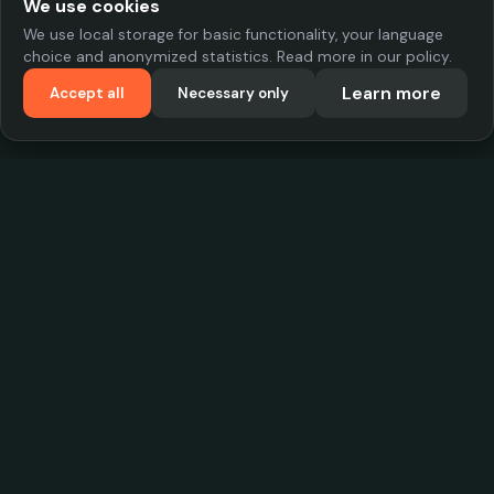
We use cookies
We use local storage for basic functionality, your language
choice and anonymized statistics. Read more in our policy.
Learn more
Accept all
Necessary only
VadKostarÖlen.se
Sweden's largest beer-price database. Find the best prices on
your favorite drink, compare bars and save money.
Contact
contact.cityscope@gmail.com