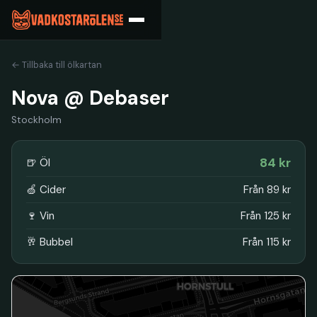
← Tillbaka till ölkartan
Nova @ Debaser
Stockholm
84 kr
🍺 Öl
🍏 Cider
Från 89 kr
🍷 Vin
Från 125 kr
🥂 Bubbel
Från 115 kr