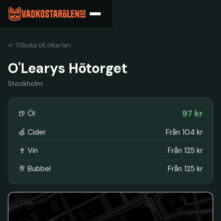
← Tillbaka till ölkartan
O'Learys Hötorget
Stockholm
97 kr
🍺 Öl
🍏 Cider
Från 104 kr
🍷 Vin
Från 125 kr
🥂 Bubbel
Från 125 kr