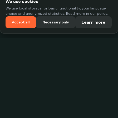
We use cookies
We use local storage for basic functionality, your language
choice and anonymized statistics. Read more in our policy.
Learn more
Accept all
Necessary only
VadKostarÖlen.se
Sweden's largest beer-price database. Find the best prices on
your favorite drink, compare bars and save money.
Contact
contact.cityscope@gmail.com