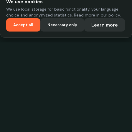
We use cookies
We use local storage for basic functionality, your language
choice and anonymized statistics. Read more in our policy.
Learn more
Accept all
Necessary only
VadKostarÖlen.se
Sweden's largest beer-price database. Find the best prices on
your favorite drink, compare bars and save money.
Contact
contact.cityscope@gmail.com