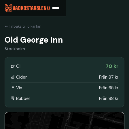
← Tillbaka till ölkartan
Old George Inn
Stockholm
70 kr
🍺 Öl
🍏 Cider
Från 87 kr
🍷 Vin
Från 65 kr
🥂 Bubbel
Från 88 kr