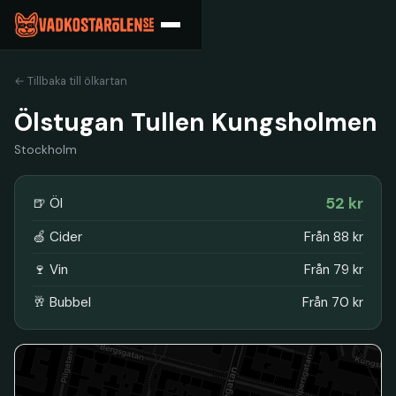
← Tillbaka till ölkartan
Ölstugan Tullen Kungsholmen
Stockholm
52 kr
🍺 Öl
🍏 Cider
Från 88 kr
🍷 Vin
Från 79 kr
🥂 Bubbel
Från 70 kr