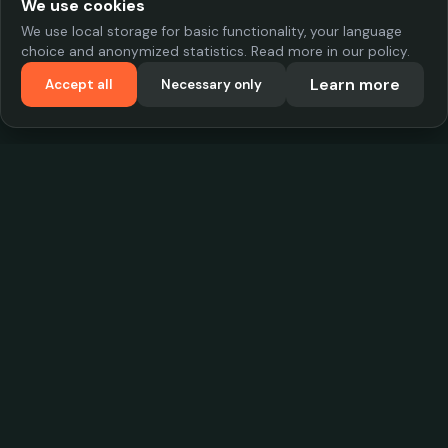
We use cookies
We use local storage for basic functionality, your language
choice and anonymized statistics. Read more in our policy.
Learn more
Accept all
Necessary only
VadKostarÖlen.se
Sweden's largest beer-price database. Find the best prices on
your favorite drink, compare bars and save money.
Contact
contact.cityscope@gmail.com