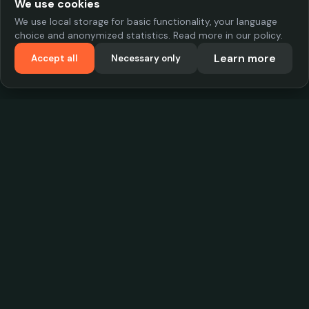
We use cookies
We use local storage for basic functionality, your language
choice and anonymized statistics. Read more in our policy.
Learn more
Accept all
Necessary only
VadKostarÖlen.se
Sweden's largest beer-price database. Find the best prices on
your favorite drink, compare bars and save money.
Contact
contact.cityscope@gmail.com