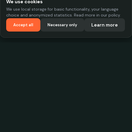
We use cookies
We use local storage for basic functionality, your language
choice and anonymized statistics. Read more in our policy.
Learn more
Accept all
Necessary only
VadKostarÖlen.se
Sweden's largest beer-price database. Find the best prices on
your favorite drink, compare bars and save money.
Contact
contact.cityscope@gmail.com