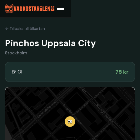
← Tillbaka till ölkartan
Pinchos Uppsala City
Stockholm
75 kr
🍺 Öl
75