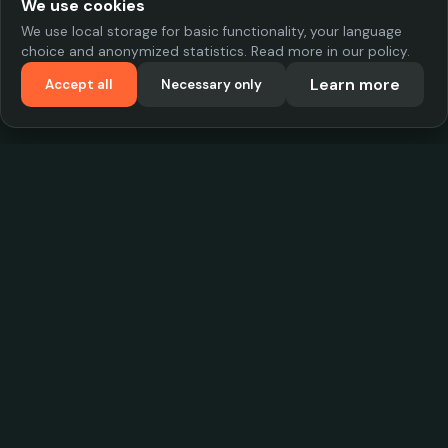
We use cookies
We use local storage for basic functionality, your language
choice and anonymized statistics. Read more in our policy.
Learn more
Accept all
Necessary only
VadKostarÖlen.se
Sweden's largest beer-price database. Find the best prices on
your favorite drink, compare bars and save money.
Contact
contact.cityscope@gmail.com