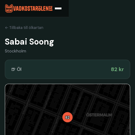
← Tillbaka till ölkartan
Sabai Soong
Stockholm
82 kr
🍺 Öl
82