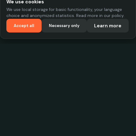
We use cookies
We use local storage for basic functionality, your language
choice and anonymized statistics. Read more in our policy.
Learn more
Accept all
Necessary only
VadKostarÖlen.se
Sweden's largest beer-price database. Find the best prices on
your favorite drink, compare bars and save money.
Contact
contact.cityscope@gmail.com