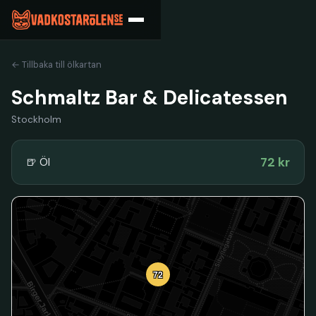
← Tillbaka till ölkartan
Schmaltz Bar & Delicatessen
Stockholm
72 kr
🍺 Öl
72