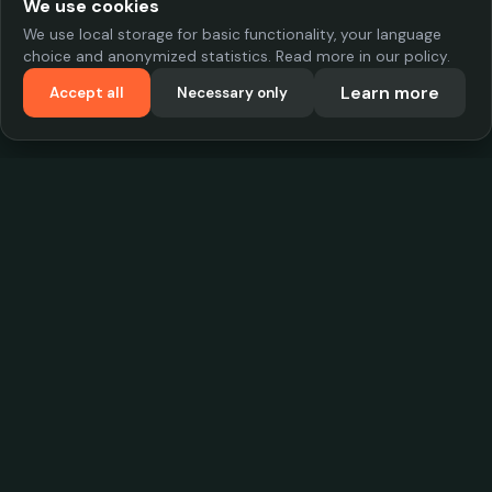
We use cookies
We use local storage for basic functionality, your language
choice and anonymized statistics. Read more in our policy.
Learn more
Accept all
Necessary only
VadKostarÖlen.se
Sweden's largest beer-price database. Find the best prices on
your favorite drink, compare bars and save money.
Contact
contact.cityscope@gmail.com