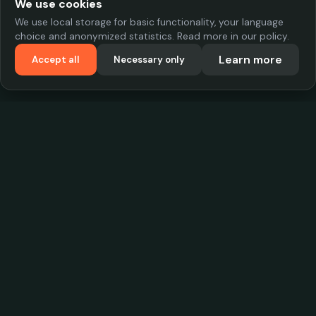
We use cookies
We use local storage for basic functionality, your language
choice and anonymized statistics. Read more in our policy.
Learn more
Accept all
Necessary only
VadKostarÖlen.se
Sweden's largest beer-price database. Find the best prices on
your favorite drink, compare bars and save money.
Contact
contact.cityscope@gmail.com