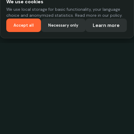
We use cookies
We use local storage for basic functionality, your language
choice and anonymized statistics. Read more in our policy.
Learn more
Accept all
Necessary only
VadKostarÖlen.se
Sweden's largest beer-price database. Find the best prices on
your favorite drink, compare bars and save money.
Contact
contact.cityscope@gmail.com