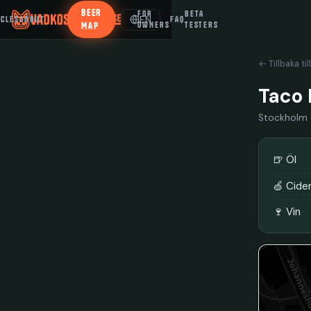
BEER
FOR
BETA
EN
ICLES
ABOUT
FAQ
MAP
OWNERS
TESTERS
← Tillbaka til
Taco
Stockholm
🍺 Öl
🍏 Cide
🍷 Vin