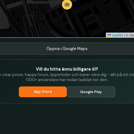
62
Leaflet
|
© Op
Öppna i Google Maps
Vill du hitta ännu billigare öl?
visar priser, happy hours, öppettider och barer nära dig - allt på ett stä
000+ användare har redan laddat ner den.
App Store
Google Play