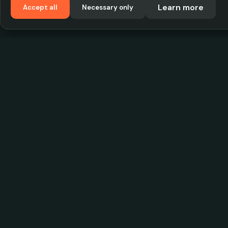
Learn more
Accept all
Necessary only
VadKostarÖlen.se
Sweden's largest beer-price database. Find the
best prices on your favorite drink, compare bars
and save money.
© 2026 CityScope Handelsbolag. All rights reserv