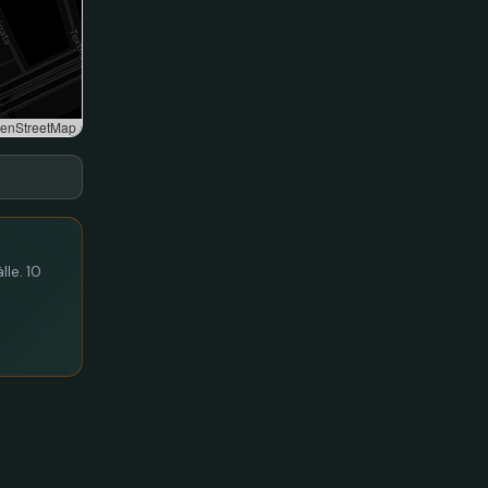
enStreetMap
lle. 10