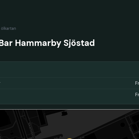
l ölkartan
 Bar Hammarby Sjöstad
r
F
F