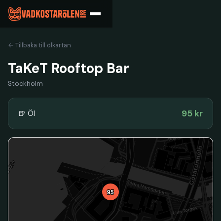
← Tillbaka till ölkartan
TaKeT Rooftop Bar
Stockholm
95 kr
🍺 Öl
95