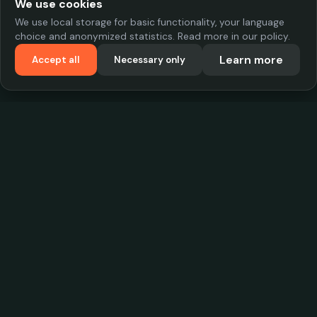
We use cookies
We use local storage for basic functionality, your language
choice and anonymized statistics. Read more in our policy.
Learn more
Accept all
Necessary only
VadKostarÖlen.se
Sweden's largest beer-price database. Find the best prices on
your favorite drink, compare bars and save money.
Contact
contact.cityscope@gmail.com