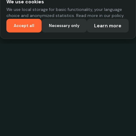
We use cookies
We use local storage for basic functionality, your language
choice and anonymized statistics. Read more in our policy.
Learn more
Accept all
Necessary only
VadKostarÖlen.se
Sweden's largest beer-price database. Find the best prices on
your favorite drink, compare bars and save money.
Contact
contact.cityscope@gmail.com