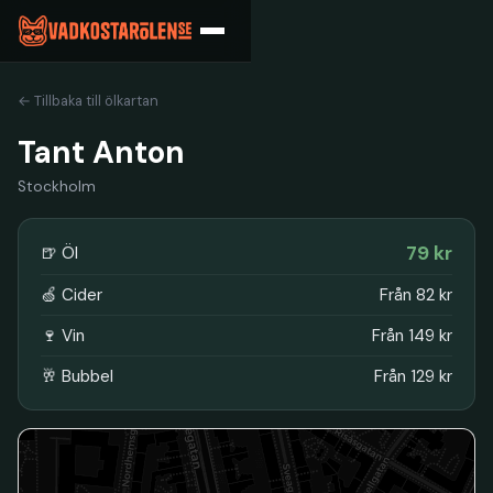
← Tillbaka till ölkartan
Tant Anton
Stockholm
79 kr
🍺 Öl
🍏 Cider
Från 82 kr
🍷 Vin
Från 149 kr
🥂 Bubbel
Från 129 kr