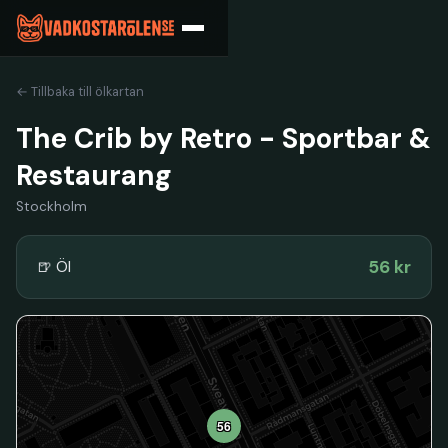
← Tillbaka till ölkartan
The Crib by Retro - Sportbar &
Restaurang
Stockholm
56 kr
🍺 Öl
56