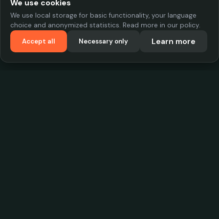
We use cookies
We use local storage for basic functionality, your language
choice and anonymized statistics. Read more in our policy.
Learn more
Accept all
Necessary only
VadKostarÖlen.se
Sweden's largest beer-price database. Find the best prices on
your favorite drink, compare bars and save money.
Contact
contact.cityscope@gmail.com