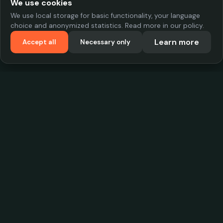
We use cookies
We use local storage for basic functionality, your language
choice and anonymized statistics. Read more in our policy.
Learn more
Accept all
Necessary only
VadKostarÖlen.se
Sweden's largest beer-price database. Find the best prices on
your favorite drink, compare bars and save money.
Contact
contact.cityscope@gmail.com