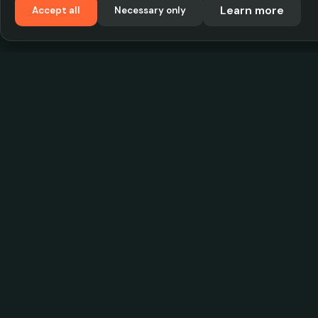
Learn more
Accept all
Necessary only
VadKostarÖlen.se
Sweden's largest beer-price database. Find the
best prices on your favorite drink, compare bars
and save money.
© 2026 CityScope Handelsbolag. All rights reserv