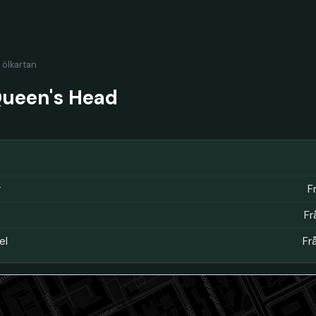
l ölkartan
ueen's Head
r
F
Fr
el
Fr