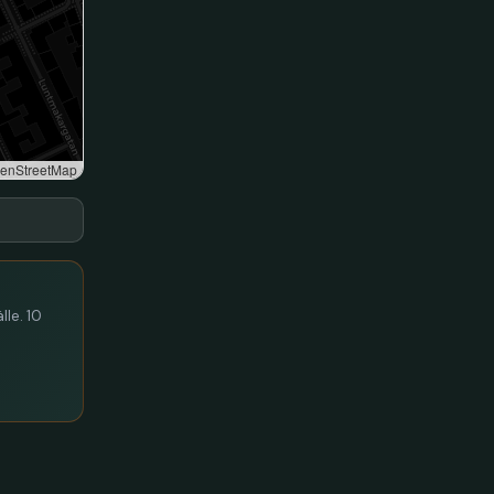
enStreetMap
lle. 10