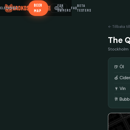
BEER
FOR
BETA
EN
ICLES
ABOUT
FAQ
MAP
OWNERS
TESTERS
← Tillbaka til
The Q
Stockholm
🍺 Öl
🍏 Cide
🍷 Vin
🥂 Bubb