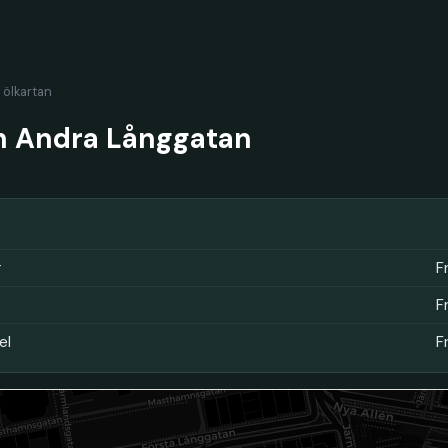
l ölkartan
n Andra Långgatan
r
F
F
el
F