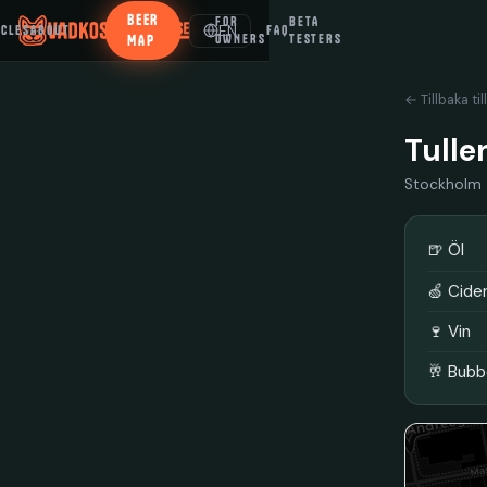
BEER
FOR
BETA
EN
ICLES
ABOUT
FAQ
MAP
OWNERS
TESTERS
← Tillbaka til
Tulle
Stockholm
🍺 Öl
🍏 Cide
🍷 Vin
🥂 Bubb