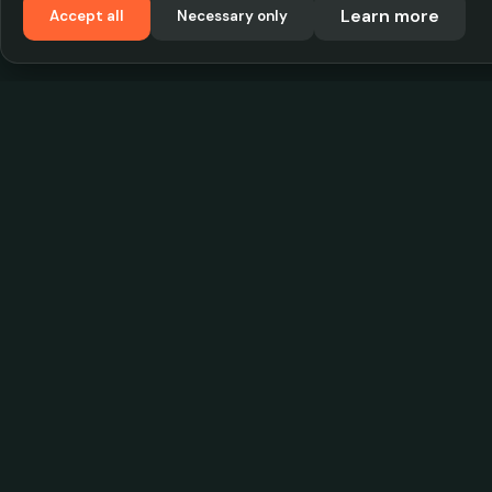
Learn more
Accept all
Necessary only
VadKostarÖlen.se
Sweden's largest beer-price database. Find the
best prices on your favorite drink, compare bars
and save money.
© 2026 CityScope Handelsbolag. All rights reserv