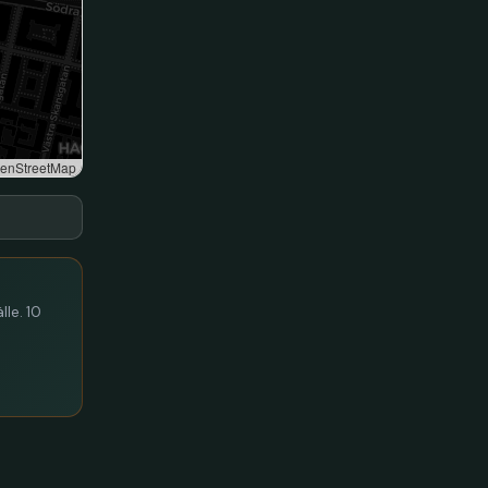
enStreetMap
lle. 10