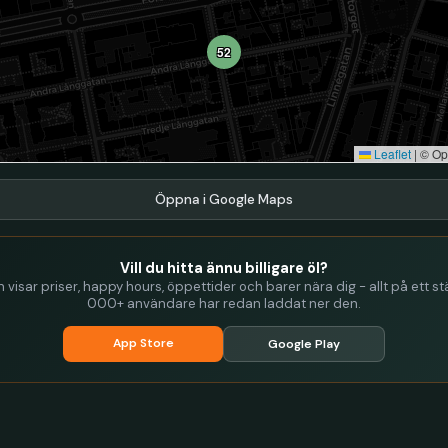
52
Leaflet
|
© Op
Öppna i Google Maps
Vill du hitta ännu billigare öl?
visar priser, happy hours, öppettider och barer nära dig - allt på ett stä
000+ användare har redan laddat ner den.
App Store
Google Play