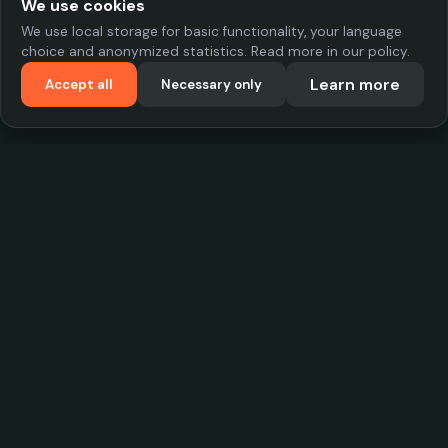
We use cookies
We use local storage for basic functionality, your language
choice and anonymized statistics. Read more in our policy.
Learn more
Accept all
Necessary only
VadKostarÖlen.se
Sweden's largest beer-price database. Find the best prices on
your favorite drink, compare bars and save money.
Contact
contact.cityscope@gmail.com