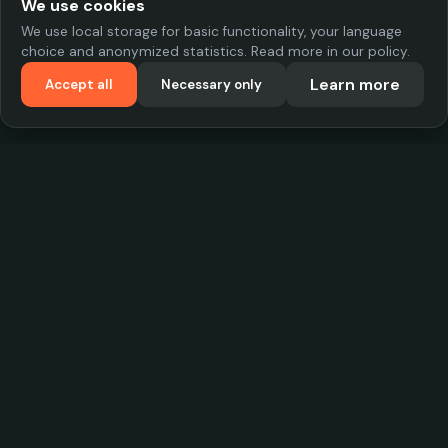
We use cookies
We use local storage for basic functionality, your language
choice and anonymized statistics. Read more in our policy.
Learn more
Accept all
Necessary only
VadKostarÖlen.se
Sweden's largest beer-price database. Find the best prices on
your favorite drink, compare bars and save money.
Contact
contact.cityscope@gmail.com