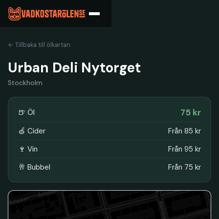
← Tillbaka till ölkartan
Urban Deli Nytorget
Stockholm
75 kr
🍺 Öl
🍏 Cider
Från 85 kr
🍷 Vin
Från 95 kr
🥂 Bubbel
Från 75 kr