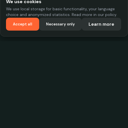
We use cookies
We use local storage for basic functionality, your language
choice and anonymized statistics. Read more in our policy.
Learn more
Accept all
Necessary only
VadKostarÖlen.se
Sweden's largest beer-price database. Find the best prices on
your favorite drink, compare bars and save money.
Contact
contact.cityscope@gmail.com