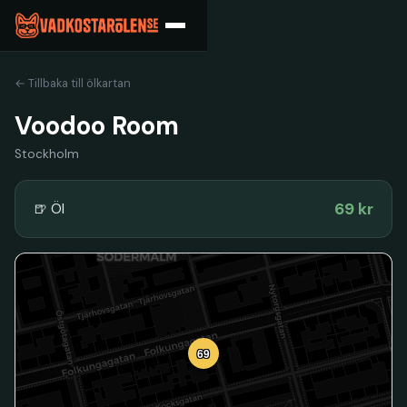
← Tillbaka till ölkartan
Voodoo Room
Stockholm
69 kr
🍺 Öl
69