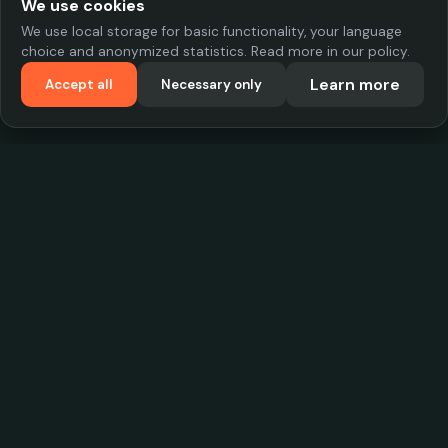
We use cookies
We use local storage for basic functionality, your language
choice and anonymized statistics. Read more in our policy.
Learn more
Accept all
Necessary only
VadKostarÖlen.se
Sweden's largest beer-price database. Find the best prices on
your favorite drink, compare bars and save money.
Contact
contact.cityscope@gmail.com